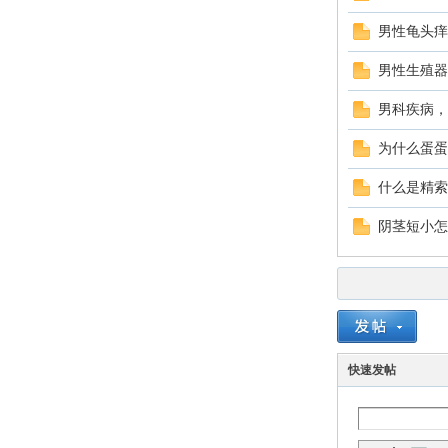
园
男性龟头痒
男性生殖器
男科疾病，
为什么蛋蛋
什么是精索
阴茎短小怎
快速发帖