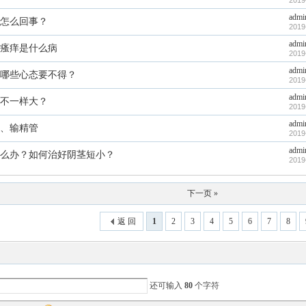
2019
admi
怎么回事？
2019
admi
瘙痒是什么病
2019
admi
哪些心态要不得？
2019
admi
不一样大？
2019
admi
、输精管
2019
admi
么办？如何治好阴茎短小？
2019
下一页 »
返 回
1
2
3
4
5
6
7
8
还可输入
80
个字符