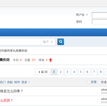
用户名
密码
帖子
搜
前列腺和睾丸精囊疾病
囊疾病
今日:
0
|
主题:
227
|
排名:
4
索
返 回
1
2
3
4
5
6
7
8
新窗
热门
热帖
精华
更多
作者
admi
痛是怎么回事？
2019
admi
么原因？
2019