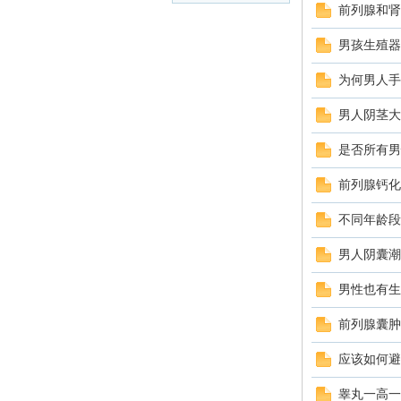
前列腺和肾
科
男孩生殖器
为何男人手
男人阴茎大
是否所有男
前列腺钙化
不同年龄段
家
男人阴囊潮
男性也有生
前列腺囊肿
应该如何避
睾丸一高一