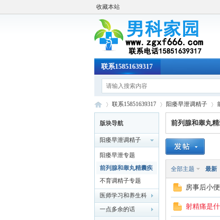
收藏本站
联系15851639317
联系15851639317
阳痿早泄调精子
前列腺和睾丸精
版块导航
阳痿早泄调精子
男
»
›
›
阳痿早泄专题
前列腺和睾丸精囊疾
全部主题
最新
病
不育调精子专题
房事后小便
医师学习和养生科
射精痛是什
普
一点多余的话