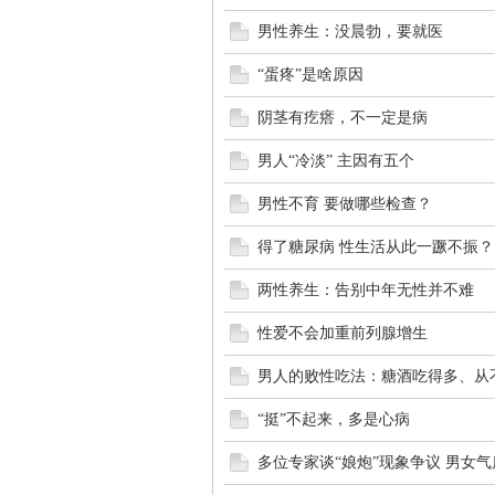
男性养生：没晨勃，要就医
科
“蛋疼”是啥原因
阴茎有疙瘩，不一定是病
男人“冷淡” 主因有五个
男性不育 要做哪些检查？
得了糖尿病 性生活从此一蹶不振？
家
两性养生：告别中年无性并不难
性爱不会加重前列腺增生
男人的败性吃法：糖酒吃得多、从
“挺”不起来，多是心病
多位专家谈“娘炮”现象争议 男女