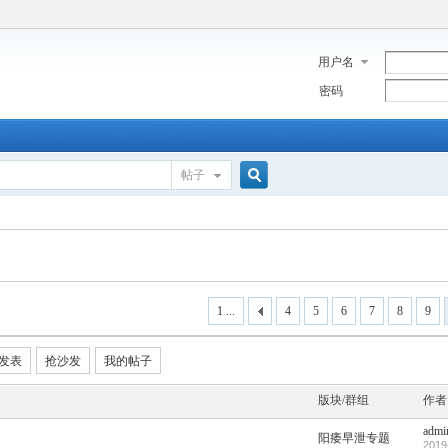
用户名
密码
帖子
搜
索
1 ...
4
5
6
7
8
9
发表
抢沙发
我的帖子
版块/群组
作者
admi
阳痿早泄专题
2019