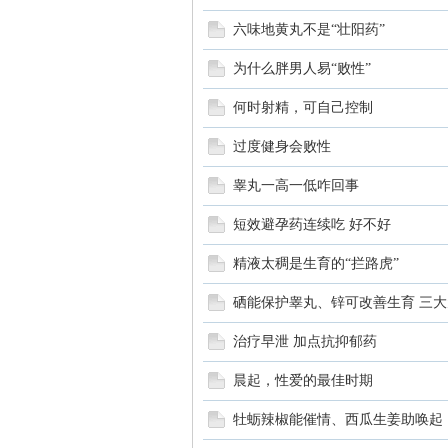
六味地黄丸不是“壮阳药”
为什么胖男人易“败性”
何时射精，可自己控制
过度健身会败性
睾丸一高一低咋回事
短效避孕药连续吃 好不好
精液太稠是生育的“拦路虎”
硒能保护睾丸、锌可改善生育 三
治疗早泄 加点抗抑郁药
晨起，性爱的最佳时期
牡蛎辣椒能催情、西瓜生姜助唤起 