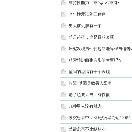
园
维持性能力，靠“做”不靠“补”
老年性爱谨防三种痛
男人前列腺有三怕
总是起夜，这是肾的哀嚎！
研究发现男性勃起功能障碍与遗传
精索静脉曲张会影响生育吗？
坚固的感情有十个表现
故障”基因导致男人阳痿
老了也要让自己有性欲
九种男人没有魅力
腰突患者中，ED患病率高达10.6%
禁欲危害不比纵欲小