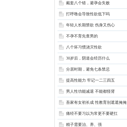
戴套八个错，避孕会失败
打呼噜会导致性欲低下吗
年轻人长期禁欲 伤身又伤心
不孕不育先查男的
八个坏习惯浇灭性欲
30岁后，阴道会经历什么
分居时期，避免七条禁忌
提高性能力 牢记一二三四五
男人性功能减退 不能都怪肾
吾家有女初长成 性教育别遮遮掩掩
痛经不要习以为常更不要硬扛
精子需要治、养、强