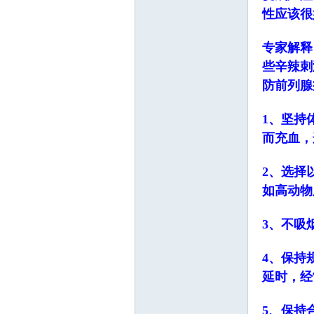
园
性应该很
专家解释
些辛辣刺
防前列腺
1、坚持
而充血，
2、选择
如高动物
3、不吸
4、保持
延时，经
5、保持