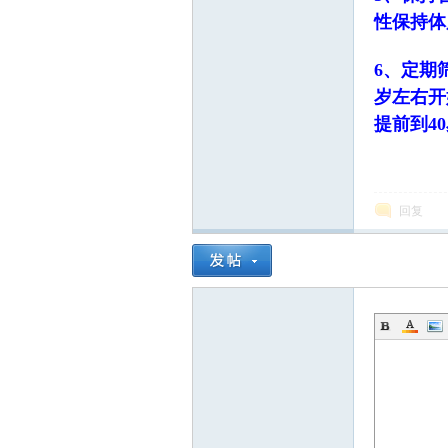
性保持体
6、定期
岁左右开
提前到4
回复