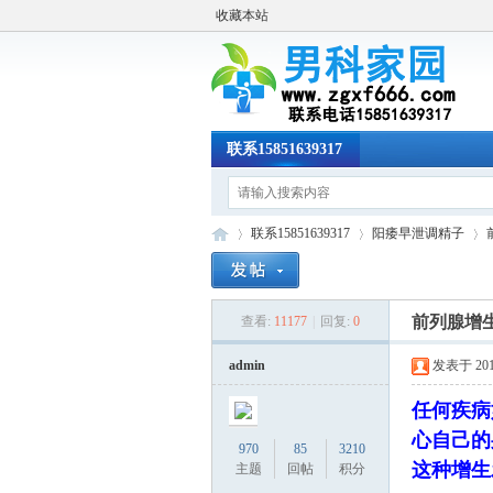
收藏本站
联系15851639317
联系15851639317
阳痿早泄调精子
前列腺增
查看:
11177
|
回复:
0
男
»
›
›
admin
发表于 2019-
任何疾病
心自己的
970
85
3210
这种增生
主题
回帖
积分