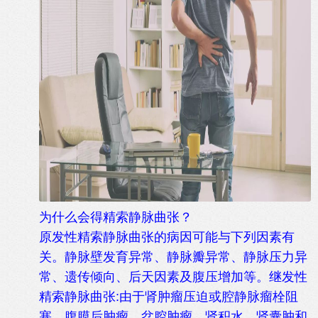
为什么会得精索静脉曲张？
原发性精索静脉曲张的病因可能与下列因素有
关。静脉壁发育异常、静脉瓣异常、静脉压力异
常、遗传倾向、后天因素及腹压增加等。继发性
精索静脉曲张:由于肾肿瘤压迫或腔静脉瘤栓阻
塞、腹膜后肿瘤、盆腔肿瘤、肾积水、肾囊肿和