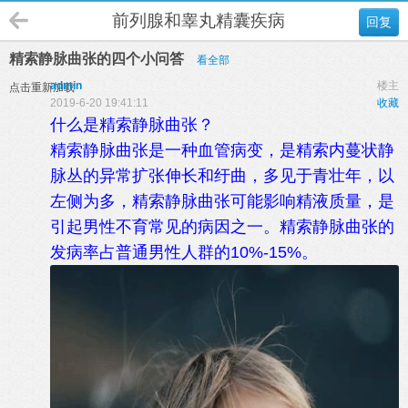
前列腺和睾丸精囊疾病
回复
精索静脉曲张的四个小问答
看全部
admin
楼主
点击重新加载
2019-6-20 19:41:11
收藏
什么是精索静脉曲张？
精索静脉曲张是一种血管病变，是精索内蔓状静
脉丛的异常扩张伸长和纡曲，多见于青壮年，以
左侧为多，精索静脉曲张可能影响精液质量，是
引起男性不育常见的病因之一。精索静脉曲张的
发病率占普通男性人群的10%-15%。