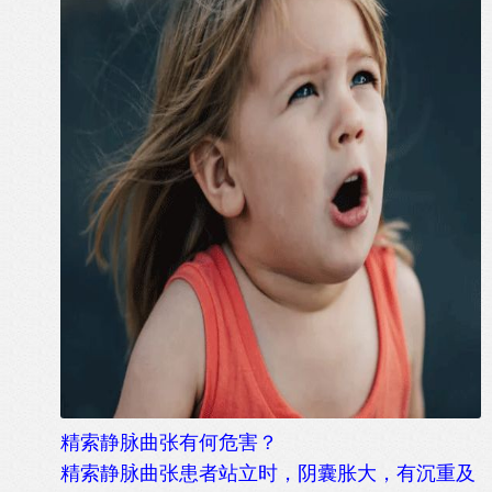
精索静脉曲张有何危害？
精索静脉曲张患者站立时，阴囊胀大，有沉重及