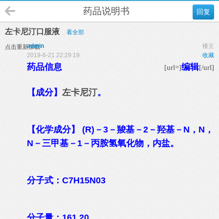
药品说明书
回复
左卡尼汀口服液
看全部
admin
楼主
点击重新加载
2019-6-21 22:29:19
收藏
药品信息
编辑
[url=]
[/url]
【成分】
左卡尼汀
。
【化学成分】 (R)－3－羧基－2－羟基－N，N，
N－三甲基－1－丙胺氢氧化物，内盐。
分子式：C7H15N03
分子量：161.20