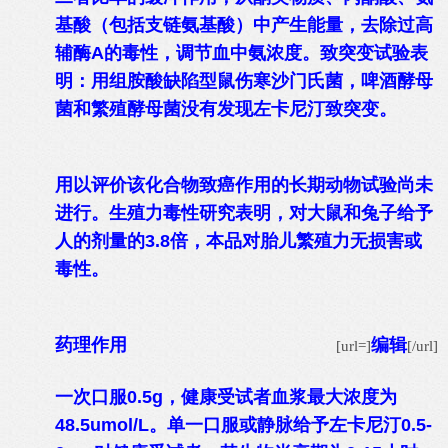
基酸（包括支链氨基酸）中产生能量，去除过高
辅酶A的毒性，调节血中氨浓度。致突变试验表
明：用组胺酸缺陷型鼠伤寒沙门氏菌，啤酒酵母
菌和繁殖酵母菌没有发现左卡尼汀致突变。
用以评价该化合物致癌作用的长期动物试验尚未
进行。生殖力毒性研究表明，对大鼠和兔子给予
人的剂量的3.8倍，本品对胎儿繁殖力无损害或
毒性。
药理作用
编辑
[url=]
[/url]
一次口服0.5g，健康受试者血浆最大浓度为
48.5umol/L。单一口服或静脉给予左卡尼汀0.5-