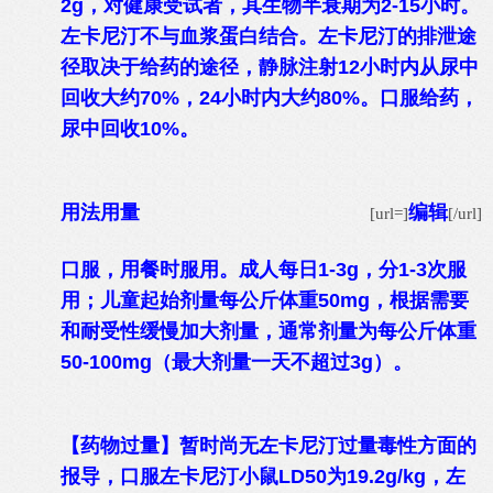
2g，对健康受试者，其生物半衰期为2-15小时。
左卡尼汀不与血浆蛋白结合。左卡尼汀的排泄途
径取决于给药的途径，静脉注射12小时内从尿中
回收大约70%，24小时内大约80%。口服给药，
尿中回收10%。
用法用量
编辑
[url=]
[/url]
口服，用餐时服用。成人每日1-3g，分1-3次服
用；儿童起始剂量每公斤体重50mg，根据需要
和耐受性缓慢加大剂量，通常剂量为每公斤体重
50-100mg（最大剂量一天不超过3g）。
【药物过量】暂时尚无左卡尼汀过量毒性方面的
报导，口服左卡尼汀小鼠LD50为19.2g/kg，左