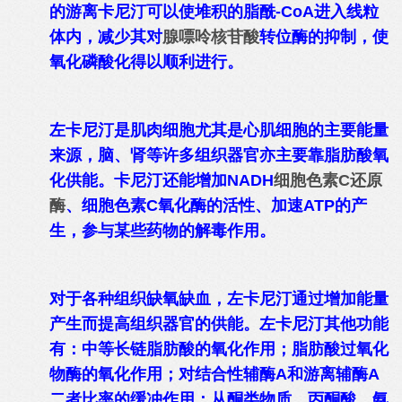
的游离卡尼汀可以使堆积的脂酰-CoA进入线粒
体内，减少其对
腺嘌呤核苷酸
转位酶的抑制，使
氧化磷酸化得以顺利进行。
左卡尼汀是肌肉细胞尤其是心肌细胞的主要能量
来源，脑、肾等许多组织器官亦主要靠脂肪酸氧
化供能。卡尼汀还能增加NADH
细胞色素C还原
酶
、细胞色素C氧化酶的活性、加速ATP的产
生，参与某些药物的解毒作用。
对于各种组织缺氧缺血，左卡尼汀通过增加能量
产生而提高组织器官的供能。左卡尼汀其他功能
有：中等长链脂肪酸的氧化作用；脂肪酸过氧化
物酶的氧化作用；对结合性辅酶A和游离辅酶A
二者比率的缓冲作用；从酮类物质、丙酮酸、氨