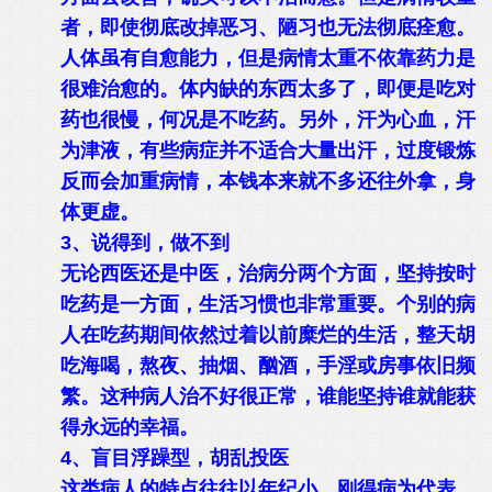
者，即使彻底改掉恶习、陋习也无法彻底痊愈。
人体虽有自愈能力，但是病情太重不依靠药力是
很难治愈的。体内缺的东西太多了，即便是吃对
药也很慢，何况是不吃药。另外，汗为心血，汗
为津液，有些病症并不适合大量出汗，过度锻炼
反而会加重病情，本钱本来就不多还往外拿，身
体更虚。
3、说得到，做不到
无论西医还是中医，治病分两个方面，坚持按时
吃药是一方面，生活习惯也非常重要。个别的病
人在吃药期间依然过着以前糜烂的生活，整天胡
吃海喝，熬夜、抽烟、酗酒，手淫或房事依旧频
繁。这种病人治不好很正常，谁能坚持谁就能获
得永远的幸福。
4、盲目浮躁型，胡乱投医
这类病人的特点往往以年纪小，刚得病为代表，