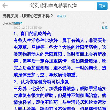
前列腺和睾丸精囊疾病
回复
男科疾病，哪些心态要不得？
看全部
admin
楼主
点击重新加载
2019-12-24 13:53:00
收藏
1、盲目的乱吃补药
有些人生活条件比较好，属于有钱人，非要买冬
虫夏草、马鞭等一些大辛大热的壮阳类药物，这
类药物调动人的元阳真阳，当时表面上会有所改
善，但事后一定会加重病情。假如阴囊潮湿，吃
完之后会加重潮湿，虚不受补。一时的爽快，造
成身体更加亏空，导致病情加重。
2、认为依靠健身就可以康复
三分养，七分治，加强体育锻炼，戒除手淫确实
对康复有很大的帮助，但是并不能彻底治愈。病
情较轻者，即使不吃药，从生活起居和饮食运动
方面去改善，确实可以不治而愈。但是病情较重