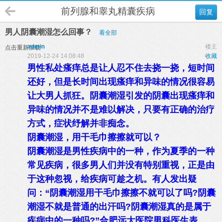
前列腺和睾丸精囊疾病
回复
男人阴囊潮湿怎么回事？
看全部
admin
楼主
点击重新加载
2019-12-24 14:08:48
收藏
男性私处瘙痒总是让人忍不住去挠一挠，短时间
还好，但是长时间出现瘙痒和异味的情况很容易
让大男人抓狂。阴囊潮湿引发的阴囊出现瘙痒和
异味的情况并不是难以解决，只要有正确的治疗
方式，症状纾解并非痴念。
阴囊潮湿，用干毛巾擦擦就可以？
阴囊潮湿是男性疾病中的一种，作为夏季的一种
常见疾病，很多男人们并没有特别重视，正是由
于这种忽视，给疾病可趁之机。有人发出疑
问：“阴囊潮湿用干毛巾擦擦不就可以了吗?阴囊
潮湿不就是普通的出汗吗?阴囊潮湿真的是属于
疾病中的一种吗?”合肥远大医院男科医生表