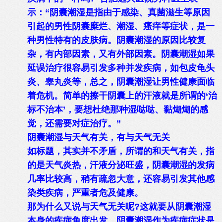
示：“阴囊潮湿是指由于感染、真菌滋生等原因
引起的男性阴囊糜烂、潮湿、瘙痒等症状，是一
种男性特有的皮肤病。阴囊潮湿的原因比较复
杂，有内部因素，又有外部因素。阴囊潮湿如果
延误治疗很容易引发多种并发疾病，如包皮龟头
炎、睾丸炎等，总之，阴囊潮湿让男性健康面临
着危机。简单的擦干阴囊上的汗液就是所谓的‘治
标不治本’，要想杜绝那种湿哒哒、黏煳煳的感
觉，还需要对症治疗。”
阴囊潮湿与天气有关，有与天气无关
如标题，其实并不矛盾，所谓的和天气有关，指
的是天气炎热，汗液分泌旺盛，阴囊潮湿的发病
几率比较高，稍有疏忽大意，还容易引发其他感
染类疾病，严重者危及健康。
那为什么又说与天气无关呢?这就要从阴囊潮湿
本身的疾病角度出发，阴囊潮湿作为疾病症状是