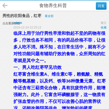
食物养生科普
回复
男性的壮阳食品，红枣
看全部
admin
楼主
点击重新加载
2019-12-24 22:25:12
收藏
临床上用于治疗男性早泄和勃起不坚的药物有很
多，疗效也各不相同，有的药品价格不菲，让很
多人吃不消。殊不知，在日常生活中，就有不少
对性功能问题有辅助疗效的食物，众所周知的红
枣就是其中之一。
一、男人吃红枣罕见功效
红枣富含维生素A、维生素C等，赖氨酸、精氨
酸等氨基酸，以及钙、铁等36种微量元素。红枣
中还含有三萜类化合物，具有抗疲劳作用，能增
强耐力。此外，它富含环磷酸腺苷，这一物质有
扩张血管的作用，不仅可以改善心肌的营养状
况，还能改善阴茎供血，增加勃起的硬度。