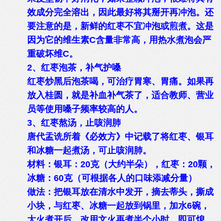
效成分完全溶出，因此最好将其掰开再冲泡。还
要注意的是，新鲜的红枣不宜冲泡或煎煮。这是
因为它的维生素C含量非常高，用热水煮泡会严
重破坏维C。
2、红枣泡茶，补气护嗓
红枣炒黑后泡茶喝，可治疗胃寒、胃痛。如果再
放入桂圆，就是补血补气茶了，适合教师、营业
员等使用嗓子频率较高的人。
3、红枣熬汤，止咳润肺
唐代盂诜所着《必效方》中记载了将红枣、银耳
和冰糖一起煮汤，可止咳润肺。
材料：银耳：20克（大约半朵），红枣：20颗，
冰糖：60克（可根据各人的口味添减分量）
做法：把银耳放在清水中发开，摘去蒂头，撕成
小块，与红枣、冰糖一起放到锅里，加水6碗，
大火煮开后，改用文火再煮半个小时，即可熄