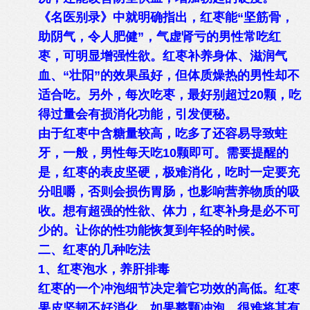
《名医别录》中就明确指出，红枣能“坚筋骨，
助阴气，令人肥健”，气虚肾亏的男性常吃红
枣，可明显增强性欲。红枣补养身体、滋润气
血、“壮阳”的效果虽好，但体质燥热的男性却不
适合吃。另外，每次吃枣，最好别超过20颗，吃
得过量会有损消化功能，引发便秘。
由于红枣中含糖量较高，吃多了还容易导致蛀
牙，一般，男性每天吃10颗即可。需要提醒的
是，红枣的表皮坚硬，极难消化，吃时一定要充
分咀嚼，否则会损伤胃肠，也影响营养物质的吸
收。想有超强的性欲、体力，红枣补身是必不可
少的。让你的性功能恢复到年轻的时候。
二、红枣的几种吃法
1、红枣泡水，养肝排毒
红枣的一个冲泡细节决定着它功效的高低。红枣
果皮坚韧不好消化，如果整颗冲泡，很难将其有