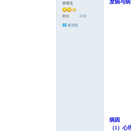
发病与病
管理员
科
积分
3210
发消息
家
病因
（1）心