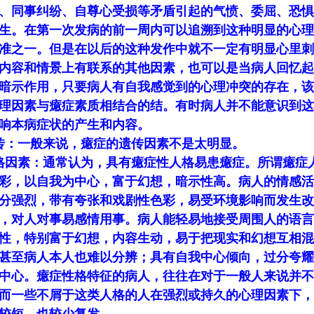
、同事纠纷、自尊心受损等矛盾引起的气愤、委屈、恐惧
生。在第一次发病的前一周内可以追溯到这种明显的心理
准之一。但是在以后的这种发作中就不一定有明显心里刺
内容和情景上有联系的其他因素，也可以是当病人回忆起
暗示作用，只要病人有自我感觉到的心理冲突的存在，该
理因素与癔症素质相结合的结。有时病人并不能意识到这
响本病症状的产生和内容。
传：一般来说，癔症的遗传因素不是太明显。
格因素：通常认为，具有癔症性人格易患癔症。所谓癔症
彩，以自我为中心，富于幻想，暗示性高。病人的情感活
分强烈，带有夸张和戏剧性色彩，易受环境影响而发生改
，对人对事易感情用事。病人能轻易地接受周围人的语言
性，特别富于幻想，内容生动，易于把现实和幻想互相混
甚至病人本人也难以分辨；具有自我中心倾向，过分夸耀
中心。癔症性格特征的病人，往往在对于一般人来说并不
而一些不屑于这类人格的人在强烈或持久的心理因素下，