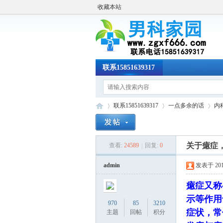
收藏本站
联系15851639317
联系15851639317
一点多余的话
内
关于癔症
查看:
24589
|
回复:
0
男
»
›
›
admin
发表于 2019-
癔症又称
示等作用
970
85
3210
症状，常
主题
回帖
积分