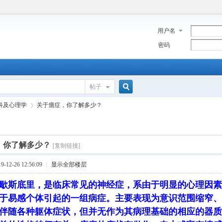
用户名
密码
帖子
搜
科及心理学
关于癔症，你了解多少？
索
，你了解多少？
[复制链接]
›
12-26 12:56:09
|
显示全部楼层
歇斯底里，是临床常见的神经症，系由于明显的心理因素
于易感个体引起的一组病症。主要表现为意识范围缩窄、
伴随各种躯体症状，但并无作为其病理基础的相应的器质