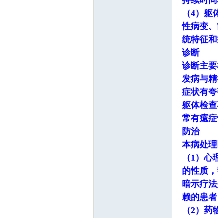
持续时间
（4）躯
性病变、
统特征和
诊断
诊断主要
发病与精
症状有夸
躯体检查
常有癔症
防治
本病处理
（1）心
的性质，
暗示疗法
赖的患者
（2）药