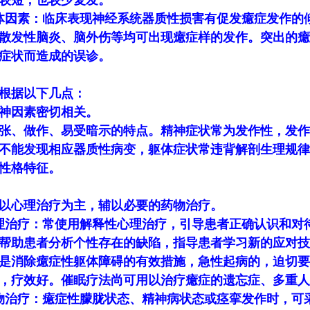
较短，也较少复发。
体因素：临床表现神经系统器质性损害有促发癔症发作的
散发性脑炎、脑外伤等均可出现癔症样的发作。突出的癔
症状而造成的误诊。
根据以下几点：
神因素密切相关。
张、做作、易受暗示的特点。精神症状常为发作性，发作
不能发现相应器质性病变，躯体症状常违背解剖生理规律
性格特征。
以心理治疗为主，辅以必要的药物治疗。
理治疗：常使用解释性心理治疗，引导患者正确认识和对
帮助患者分析个性存在的缺陷，指导患者学习新的应对技
是消除癔症性躯体障碍的有效措施，急性起病的，迫切要
，疗效好。催眠疗法尚可用以治疗癔症的遗忘症、多重人
物治疗：癔症性朦胧状态、精神病状态或痉挛发作时，可