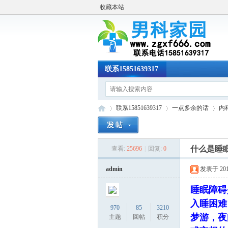
收藏本站
联系15851639317
联系15851639317
一点多余的话
内
什么是睡
查看:
25696
|
回复:
0
男
»
›
›
admin
发表于 2019-
睡眠障碍
入睡困难
970
85
3210
梦游，夜
主题
回帖
积分