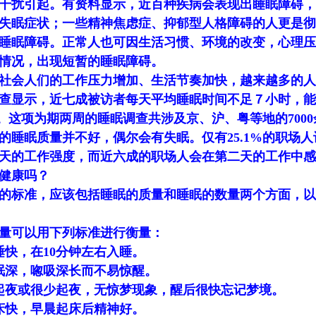
干扰引起。有资料显示，近百种疾病会表现出睡眠障碍，1/
失眠症状；一些精神焦虑症、抑郁型人格障碍的人更是彻
睡眠障碍。正常人也可因生活习惯、环境的改变，心理压
情况，出现短暂的睡眠障碍。
社会人们的工作压力增加、生活节奏加快，越来越多的人
查显示，近七成被访者每天平均睡眠时间不足７小时，能
6%。这项为期两周的睡眠调查共涉及京、沪、粤等地的70
的睡眠质量并不好，偶尔会有失眠。仅有25.1%的职场
天的工作强度，而近六成的职场人会在第二天的工作中感
健康吗？
的标准，应该包括睡眠的质量和睡眠的数量两个方面，以
量可以用下列标准进行衡量：
睡快，在10分钟左右入睡。
眠深，唿吸深长而不易惊醒。
起夜或很少起夜，无惊梦现象，醒后很快忘记梦境。
床快，早晨起床后精神好。