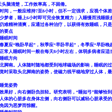
天头脑清楚，工作效率高，不困倦。
时间，一般应维持7至8小时，但不一定强求，应视个体
少梦者，睡上6小时即可完全恢复精力；入睡慢而浅睡眼
，仍难精神清爽，应通过各种治疗，以获得有效睡眠，只
的要点
睡眠时间
春夏应“晚卧早起”，秋季应“早卧早起”，冬季应“早卧晚
正常人睡眠时间一般在每天8小时左右，体弱多病者应适
睡眠方向
北脚南。人体随时随地都受到地球磁场的影响，睡眠的过
觉时采取头北脚南的姿势，使磁力线平稳地穿过人体，最
睡觉姿势
效果好，向右侧卧负担轻。研究表明，“睡如弓”能够恰
人体的心脏多在身体左侧，向右侧卧可以减轻心脏承受的
免因为恶梦而惊醒。