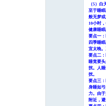
园
（5）白
至于睡眠
般无梦或
10小时
健康睡眠
要点一：
四季睡眠
宜太晚。
要点二：
睡觉要头
扰。人睡
扰。
要点三：
身睡如弓
力。由于
附近，避