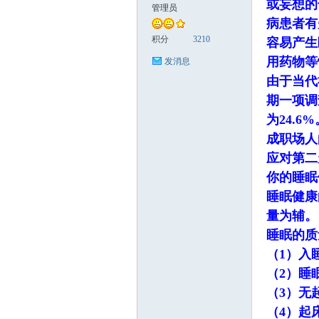
或妄想的
管理员
病患者有
科
积分
3210
容易产生
用药物等
发消息
由于当代
期一项调
为24.
成职场人
应对第二
你的睡眠
家
睡眠健康
量为辅。
睡眠的质
（1）入
（2）睡
（3）无
（4）起