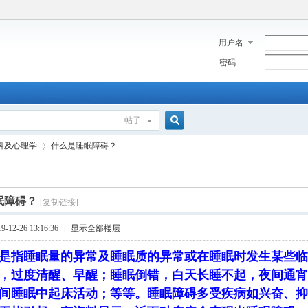
用户名
密码
帖子
搜
科及心理学
什么是睡眠障碍？
索
眠障碍？
[复制链接]
›
12-26 13:16:36
|
显示全部楼层
是指睡眠量的异常及睡眠质的异常或在睡眠时发生某些临
，过度清醒、早醒；睡眠倒错，白天长睡不起，夜间通宵
间睡眠中起床活动；等等。睡眠障碍多受疾病如兴奋、抑